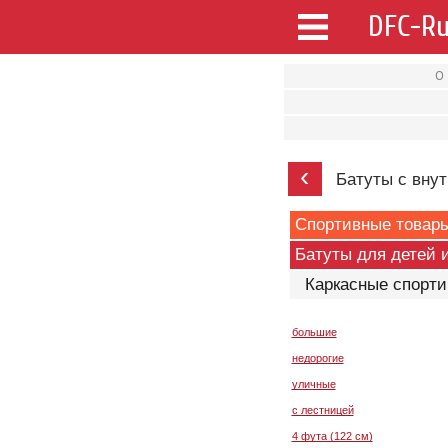
О
‹
Батуты с вну
Спортивные товар
Батуты для детей 
Каркасные спорти
большие
недорогие
уличные
с лестницей
4 фута (122 см)