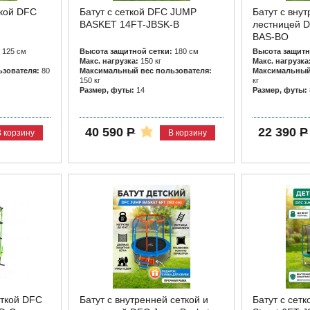
ткой DFC
Батут с сеткой DFC JUMP
Батут с внут
BASKET 14FT-JBSK-B
лестницей D
BAS-BO
125 см
Высота защитной сетки:
180 см
Высота защитн
Макс. нагрузка:
150 кг
Макс. нагрузка
зователя:
80
Максимальный вес пользователя:
Максимальный 
150 кг
кг
Размер, футы:
14
Размер, футы:
40 590
Р
22 390
Р
В корзину
В корзину
еткой DFC
Батут с внутренней сеткой и
Батут с сет