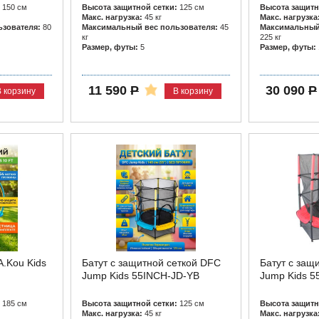
150 см
Высота защитной сетки:
125 см
Высота защитн
Макс. нагрузка:
45 кг
Макс. нагрузка
зователя:
80
Максимальный вес пользователя:
45
Максимальный 
кг
225 кг
Размер, футы:
5
Размер, футы:
11 590
Р
30 090
Р
В корзину
В корзину
A.Kou Kids
Батут с защитной сеткой DFC
Батут с защ
Jump Kids 55INCH-JD-YB
Jump Kids 
185 см
Высота защитной сетки:
125 см
Высота защитн
Макс. нагрузка:
45 кг
Макс. нагрузка