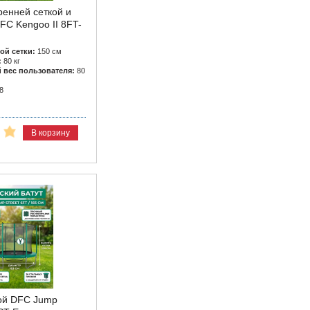
ренней сеткой и
FC Kengoo II 8FT-
ой сетки:
150 см
:
80 кг
вес пользователя:
80
8
В корзину
кой DFC Jump