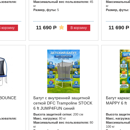
зователя:
Максимальный вес пользователя:
45
Максимальный 
кг
кг
Размер, футы:
5
Размер, футы:
11 690
Р
11 690
Р
В корзину
В корзину
C BOUNCE
Батут с внутренней защитной
Батут карка
сеткой DFC Trampoline STOCK
MAPPY 6 ft
6 ft JUMP4FUN синий
Высота защитной сетки:
200 см
Высота защитн
зователя:
Макс. нагрузка:
80 кг
Макс. нагрузка
Максимальный вес пользователя:
80
Максимальный 
кг
100 кг