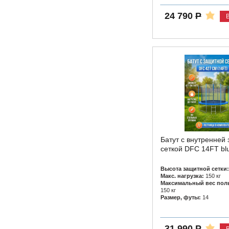
24 790
Р
Батут с внутренней
сеткой DFC 14FT bl
Высота защитной сетки:
Макс. нагрузка:
150 кг
Максимальный вес поль
150 кг
Размер, футы:
14
31 990
Р