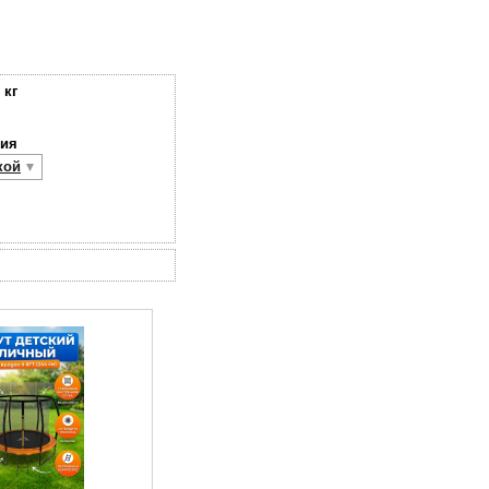
 кг
ния
кой