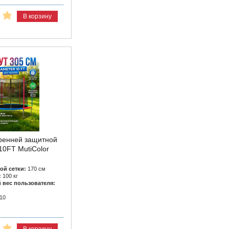
В корзину
тренней защитной
10FT MutiColor
ой сетки:
170 см
:
100 кг
вес пользователя:
10