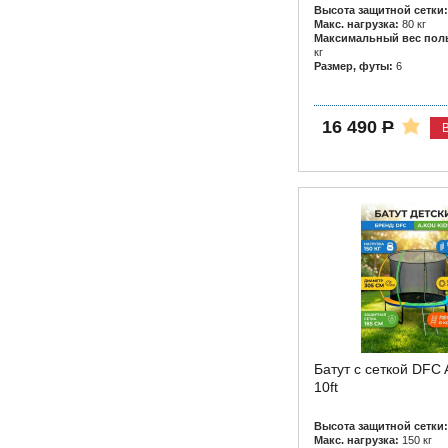
Высота защитной сетки:
Макс. нагрузка:
80 кг
Максимальный вес поль
кг
Размер, футы:
6
16 490
Р
Батут с сеткой DFC 
10ft
Высота защитной сетки:
Макс. нагрузка:
150 кг