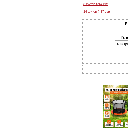
8 футов (244 см)
14 футов (427 см)
Р
Гот
с вну