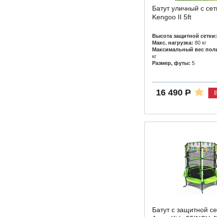
Батут уличный с се
Kengoo II 5ft
Высота защитной сетки:
Макс. нагрузка:
80 кг
Максимальный вес поль
кг
Размер, футы:
5
16 490
Р
Батут с защитной с