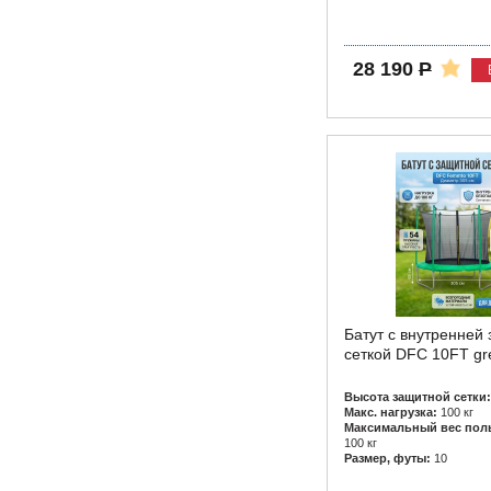
28 190
Р
Батут с внутренней
сеткой DFC 10FT gr
Высота защитной сетки:
Макс. нагрузка:
100 кг
Максимальный вес поль
100 кг
Размер, футы:
10