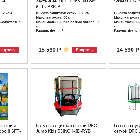
JD-G
лестницей DFC Jump Basket
Street 6FT-J
6FT-JBSK-B
125 см
Высота защитной сетки:
150 см
Высота защитн
Макс. нагрузка:
50 кг
Макс. нагрузка
зователя:
45
Максимальный вес пользователя:
50
Максимальный 
кг
кг
Размер, футы:
6
Размер, футы:
15 590
Р
14 590
Р
 корзину
В корзину
сеткой и
Батут с защитной сеткой DFC
Батут с вну
oo II 6FT-
Jump Kids 55INCH-JD-RYB
сеткой DFC