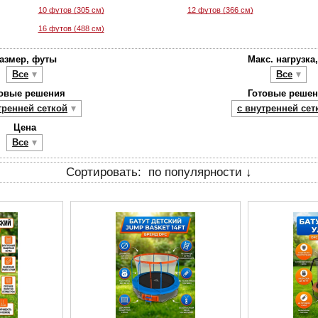
10 футов (305 см)
12 футов (366 см)
16 футов (488 см)
азмер, футы
Макс. нагрузка,
Все
Все
овые решения
Готовые реше
тренней сеткой
с внутренней сет
Цена
Все
по популярности ↓