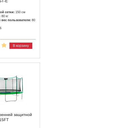
ST-E
ой сетки:
150 см
:
80 кг
вес пользователя:
80
6
В корзину
тренней защитной
 15FT