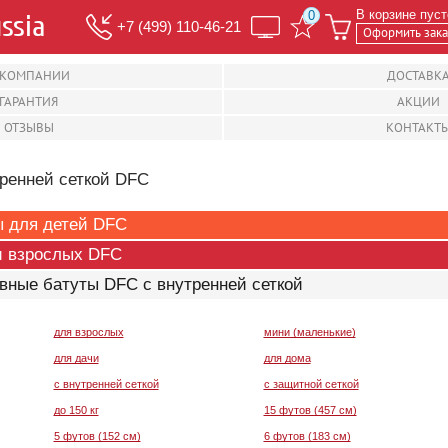
В корзине
0
+7 (499) 110-46-21
Оформить зака
 КОМПАНИИ
ДОСТАВК
ГАРАНТИЯ
АКЦИИ
ОТЗЫВЫ
КОНТАКТ
тренней сеткой DFC
ы для детей DFC
и взрослых DFC
вные батуты DFC с внутренней сеткой
для взрослых
мини (маленькие)
для дачи
для дома
с внутренней сеткой
с защитной сеткой
до 150 кг
15 футов (457 см)
5 футов (152 см)
6 футов (183 см)