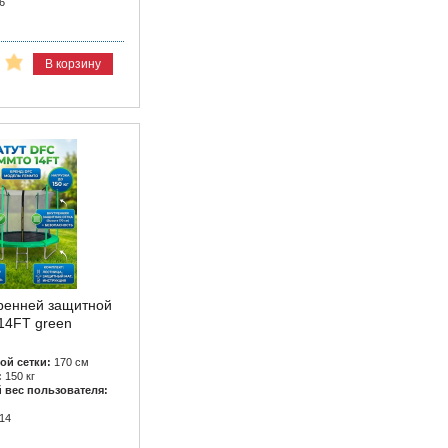
6
В корзину
тренней защитной
14FT green
ой сетки:
170 см
:
150 кг
вес пользователя:
14