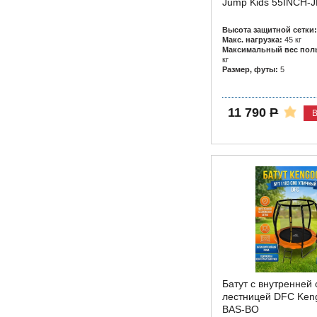
Jump Kids 55INCH-
Высота защитной сетки:
Макс. нагрузка:
45 кг
Максимальный вес поль
кг
Размер, футы:
5
11 790
Р
В
Батут с внутренней 
лестницей DFC Keng
BAS-BO