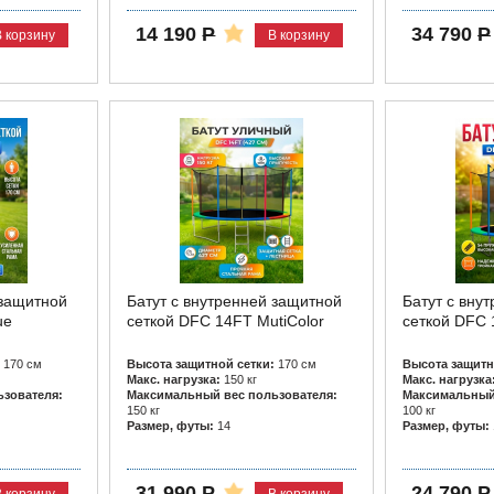
14 190
Р
34 790
Р
В корзину
В корзину
 защитной
Батут с внутренней защитной
Батут с вну
ue
сеткой DFC 14FT MutiColor
сеткой DFC 
170 см
Высота защитной сетки:
170 см
Высота защитн
Макс. нагрузка:
150 кг
Макс. нагрузка
зователя:
Максимальный вес пользователя:
Максимальный 
150 кг
100 кг
Размер, футы:
14
Размер, футы:
31 990
Р
24 790
Р