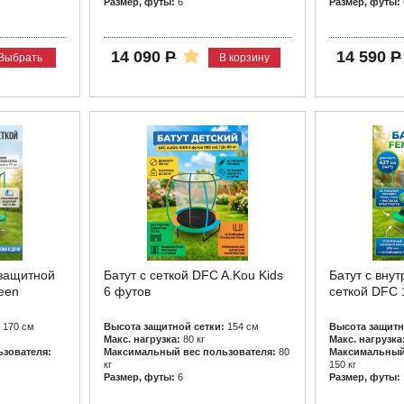
Размер, футы:
6
Размер, футы:
14 090
Р
14 590
Р
Выбрать
В корзину
 защитной
Батут с сеткой DFC A.Kou Kids
Батут с вну
een
6 футов
сеткой DFC 
170 см
Высота защитной сетки:
154 см
Высота защитн
Макс. нагрузка:
80 кг
Макс. нагрузка
зователя:
Максимальный вес пользователя:
80
Максимальный 
кг
150 кг
Размер, футы:
6
Размер, футы: