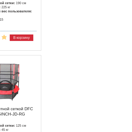
ой сетки:
190 см
:
225 кг
вес пользователя:
15
В корзину
итной сеткой DFC
55INCH-JD-RG
ой сетки:
125 см
:
45 кг